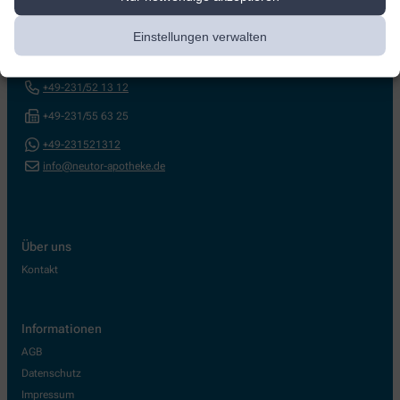
Neutor-Apotheke
Einstellungen verwalten
Kleppingstr. 24
,
44135
Dortmund
+49-231/52 13 12
+49-231/55 63 25
+49-231521312
info@neutor-apotheke.de
Über uns
Kontakt
Informationen
AGB
Datenschutz
Impressum